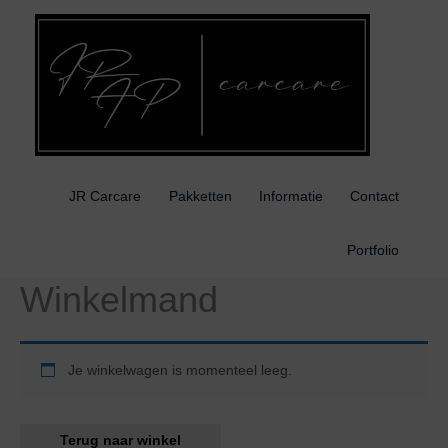
Ga
naar
de
inhoud
JR Carcare
Pakketten
Informatie
Contact
Portfolio
Winkelmand
Je winkelwagen is momenteel leeg.
Terug naar winkel